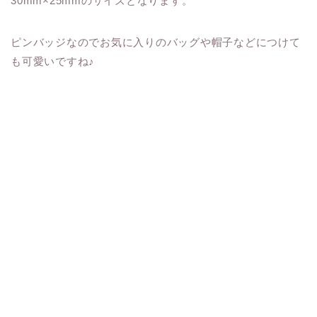
30mm×25mmのサイズとなります。
ピンバッジなのでお気に入りのバッグや帽子などにつけて
も可愛いですね♪