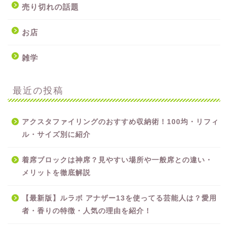
売り切れの話題
お店
雑学
最近の投稿
アクスタファイリングのおすすめ収納術！100均・リフィ
ル・サイズ別に紹介
着席ブロックは神席？見やすい場所や一般席との違い・
メリットを徹底解説
【最新版】ルラボ アナザー13を使ってる芸能人は？愛用
者・香りの特徴・人気の理由を紹介！