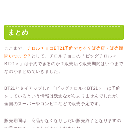
まとめ
ここまで、
チロルチョコBT21予約できる？販売店・販売期
間いつまで？
として、チロルチョコの「ビッグチロル＜
BT21＞」は予約できるのか？販売店や販売期間はいつまで
なのかまとめていきました。
BT21とタイアップした「ビッグチロル＜BT21＞」は予約
をしているという情報は残念ながらありませんでしたが、
全国のスーパーやコンビニなどで販売予定です。
販売期間は、商品がなくなりしだい販売終了となりますの