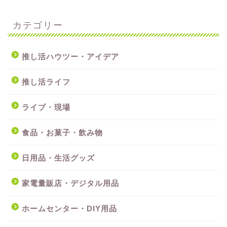
カテゴリー
推し活ハウツー・アイデア
推し活ライフ
ライブ・現場
食品・お菓子・飲み物
日用品・生活グッズ
家電量販店・デジタル用品
ホームセンター・DIY用品