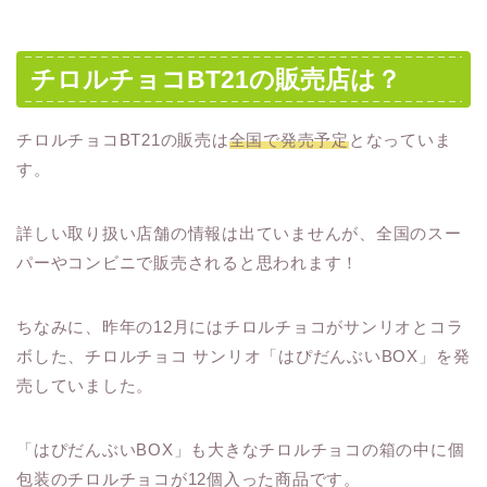
チロルチョコBT21の販売店は？
チロルチョコBT21の販売は
全国で発売予定
となっていま
す。
詳しい取り扱い店舗の情報は出ていませんが、全国のスー
パーやコンビニで販売されると思われます！
ちなみに、昨年の12月にはチロルチョコがサンリオとコラ
ボした、チロルチョコ サンリオ「はぴだんぶいBOX」を発
売していました。
「はぴだんぶいBOX」も大きなチロルチョコの箱の中に個
包装のチロルチョコが12個入った商品です。