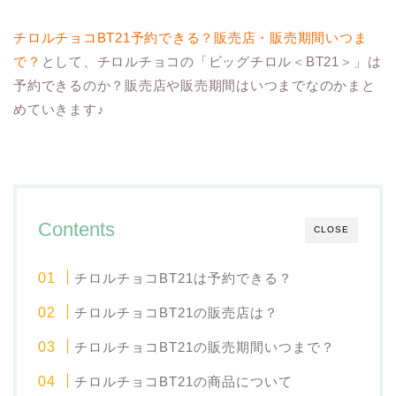
チロルチョコBT21予約できる？販売店・販売期間いつま
で？
として、チロルチョコの「ビッグチロル＜BT21＞」は
予約できるのか？販売店や販売期間はいつまでなのかまと
めていきます♪
Contents
CLOSE
チロルチョコBT21は予約できる？
チロルチョコBT21の販売店は？
チロルチョコBT21の販売期間いつまで？
チロルチョコBT21の商品について