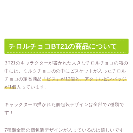
チロルチョコBT21の商品について
BT21のキャラクターが書かれた大きなチロルチョコの箱の
中には、ミルクチョコのの中にビスケットが入ったチロル
チョコの定番商品
「ビス」が12個と、アクリルピンバッジ
が1個
入っています。
キャラクターの描かれた個包装デザインは全部で7種類で
す！
7種類全部の個包装デザインが入っているのは嬉しいです