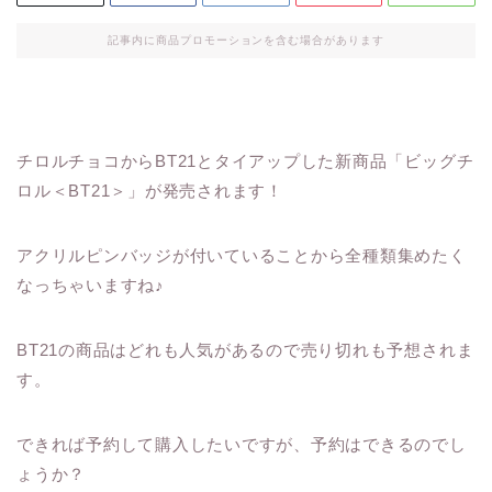
記事内に商品プロモーションを含む場合があります
チロルチョコからBT21とタイアップした新商品「ビッグチ
ロル＜BT21＞」が発売されます！
アクリルピンバッジが付いていることから全種類集めたく
なっちゃいますね♪
BT21の商品はどれも人気があるので売り切れも予想されま
す。
できれば予約して購入したいですが、予約はできるのでし
ょうか？