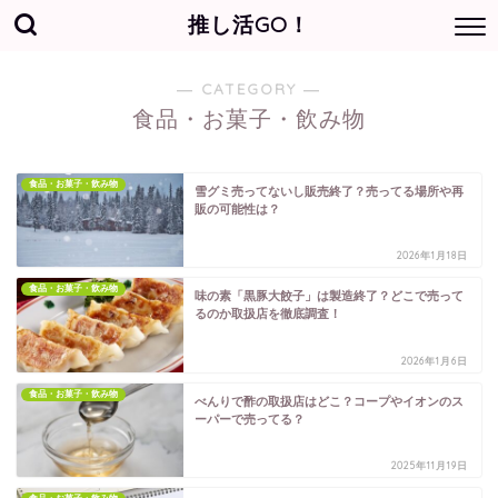
推し活GO！
― CATEGORY ―
食品・お菓子・飲み物
食品・お菓子・飲み物
雪グミ売ってないし販売終了？売ってる場所や再
販の可能性は？
2026年1月18日
食品・お菓子・飲み物
味の素「黒豚大餃子」は製造終了？どこで売って
るのか取扱店を徹底調査！
2026年1月6日
食品・お菓子・飲み物
べんりで酢の取扱店はどこ？コープやイオンのス
ーパーで売ってる？
2025年11月19日