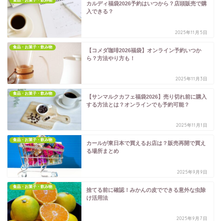
食品・お菓子・飲み物
カルディ福袋2026予約はいつから？店頭販売で購
入できる？
2025年11月5日
食品・お菓子・飲み物
【コメダ珈琲2026福袋】オンライン予約いつか
ら？方法やり方も！
2025年11月3日
食品・お菓子・飲み物
【サンマルクカフェ福袋2026】売り切れ前に購入
する方法とは？オンラインでも予約可能？
2025年11月1日
食品・お菓子・飲み物
カールが東日本で買えるお店は？販売再開で買え
る場所まとめ
2025年9月9日
食品・お菓子・飲み物
捨てる前に確認！みかんの皮でできる意外な虫除
け活用法
2025年9月7日