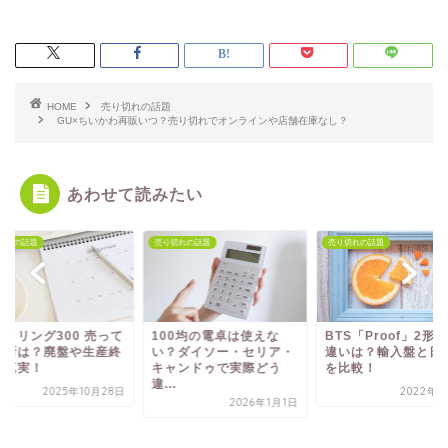
HOME
売り切れの話題
GU×ちいかわ再販いつ？売り切れでオンラインや店舗在庫なし？
あわせて読みたい
切れの話題
売り切れの話題
売り切れの話題
00均の電卓は使えな
BTS「Proof」2形態の
？ダイソー・セリア・
違いは？輸入盤と日本盤
ャンドゥで実際どう
を比較！
.
2022年5月7日
2026年1月1日
ロットリング300 売
る場所は？廃盤や生
了の真実！