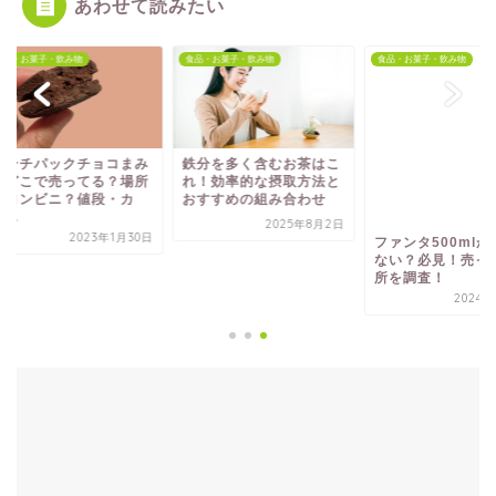
あわせて読みたい
・お菓子・飲み物
食品・お菓子・飲み物
食品・お菓子・飲み物
ンチパックチョコまみ
鉄分を多く含むお茶はこ
ファンタ500mlが売
どこで売ってる？場所
れ！効率的な摂取方法と
ない？必見！売って
コンビニ？値段・カ
おすすめの組み合わせ
所を調査！
.
2025年8月2日
2024年1
2023年1月30日