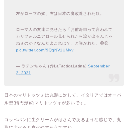
左がローマの奴、右は日本の魔改造された奴。
ローマ人の友達に見せたら「お前寿司って言われて
カリフォルニアロール見せられたら涙が出るんじゃ
ねぇのか？なんだよこれは？」と嘆かれた。😧😧
pic.twitter.com/9QgNV1UMvv
— ラテンちゃん (@LaTacticaLatina)
September
2, 2021
日本のマリトッツォは丸形に対して、イタリアではオーバ
ル型(楕円形)のマリトッツォが多いです。
コッペパンに生クリームがはさんであるような感じで、丸
形に比べると食べやすそうですね。