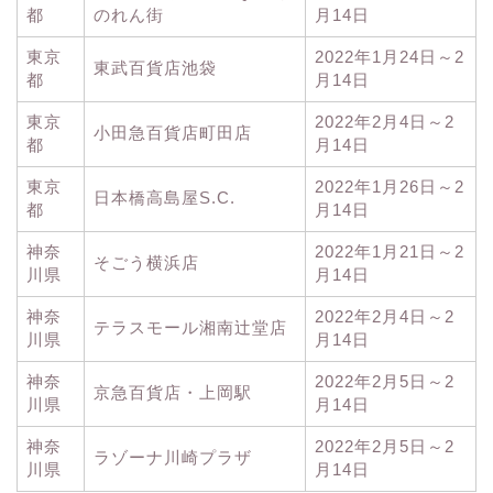
都
のれん街
月14日
東京
2022年1月24日～2
東武百貨店池袋
都
月14日
東京
2022年2月4日～2
小田急百貨店町田店
都
月14日
東京
2022年1月26日～2
日本橋高島屋S.C.
都
月14日
神奈
2022年1月21日～2
そごう横浜店
川県
月14日
神奈
2022年2月4日～2
テラスモール湘南辻堂店
川県
月14日
神奈
2022年2月5日～2
京急百貨店・上岡駅
川県
月14日
神奈
2022年2月5日～2
ラゾーナ川崎プラザ
川県
月14日