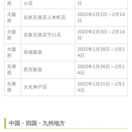
府
ル店
日
大阪
2022年2月2日～2月14
近鉄百貨店上本町店
府
日
大阪
2022年2月3日～2月14
京阪百貨店守口店
府
日
大阪
2022年1月28日～2月1
高槻阪急
府
4日
兵庫
2022年1月26日～2月1
西宮阪急
県
4日
兵庫
2022年1月21日～2月1
大丸神戸店
県
4日
中国・四国・九州地方