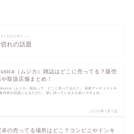
CATEGORY ―
り切れの話題
Musica（ムジカ）雑誌はどこに売ってる？販売
店や取扱店舗まとめ！
Musica（ムジカ）雑誌って、どこに売ってるの？」 表紙アーティストや
集内容が話題になるたびに、探し回っている人も多いですよね …
2026年1月5日
電卓の売ってる場所はどこ？コンビニやドンキ