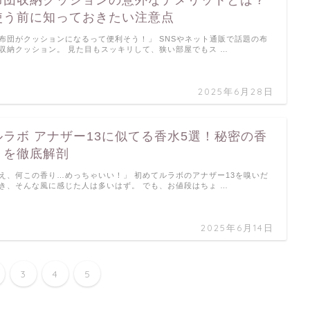
布団収納クッションの意外なデメリットとは？
使う前に知っておきたい注意点
布団がクッションになるって便利そう！」 SNSやネット通販で話題の布
収納クッション。 見た目もスッキリして、狭い部屋でもス …
2025年6月28日
ルラボ アナザー13に似てる香水5選！秘密の香
りを徹底解剖
え、何この香り…めっちゃいい！」 初めてルラボのアナザー13を嗅いだ
き、そんな風に感じた人は多いはず。 でも、お値段はちょ …
2025年6月14日
3
4
5