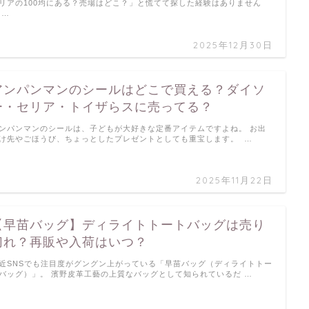
リアの100均にある？売場はどこ？」と慌てて探した経験はありません
 …
2025年12月30日
アンパンマンのシールはどこで買える？ダイソ
ー・セリア・トイザらスに売ってる？
ンパンマンのシールは、子どもが大好きな定番アイテムですよね。 お出
け先やごほうび、ちょっとしたプレゼントとしても重宝します。 …
2025年11月22日
【早苗バッグ】ディライトトートバッグは売り
切れ？再販や入荷はいつ？
近SNSでも注目度がグングン上がっている「早苗バッグ（ディライトトー
バッグ）」。 濱野皮革工藝の上質なバッグとして知られているだ …