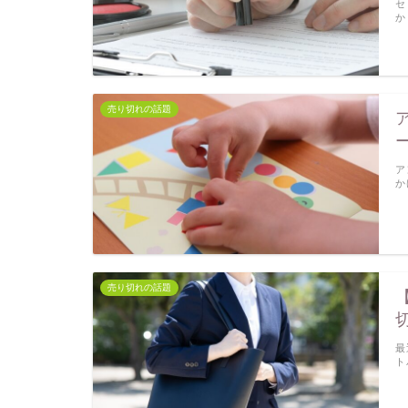
セ
か
売り切れの話題
ア
か
売り切れの話題
最
ト