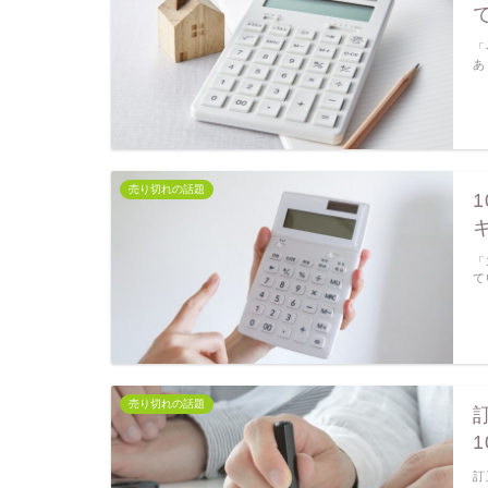
「
あ
売り切れの話題
「
て
売り切れの話題
訂