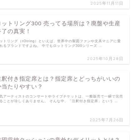
2025年11月11日
ロットリング300 売ってる場所は？廃盤や生産
終了の真実！
ットリング（rOtring）といえば、世界中の製図ファンや文具マニアに愛
れるブランドですよね。 中でもロットリング300シリーズ …
2025年10月28日
注釈付き指定席とは？指定席とどっちがいいの
か当たりやすい？
気アーティストのコンサートやライブチケットは、一般販売で一瞬で完売
ることが珍しくありません。 そんな中、「注釈付き指定席」という …
2025年7月26日