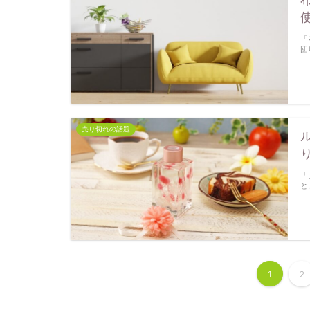
「
団
売り切れの話題
「
と
1
2