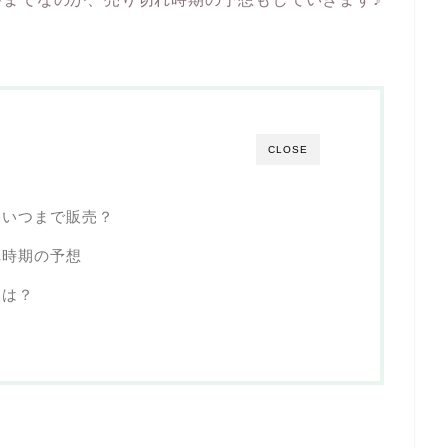
CLOSE
らいつまで販売？
れ時期の予想
間は？