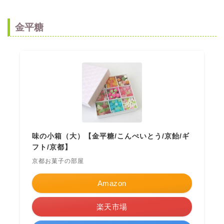
金平糖
味の小箱（大）【金平糖/こんぺいとう/京飴/ギ
フト/京都】
京都お菓子の部屋
Amazon
楽天市場