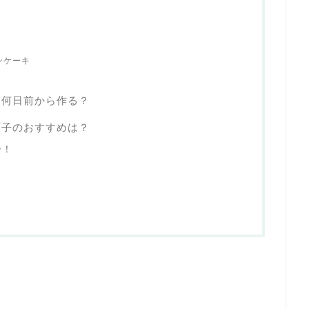
ンケーキ
は何日前から作る？
菓子のおすすめは？
ー！
！