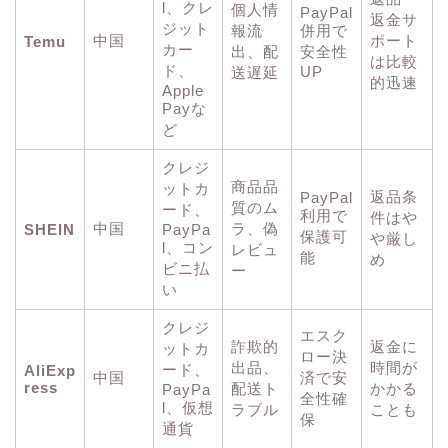
l、クレ
個人情
PayPal
返金サ
ジット
報流
併用で
中国
ポート
Temu
カー
出、配
安全性
は比較
ド、
UP
送遅延
的迅速
Apple
Payな
ど
クレジ
商品品
ットカ
返品条
PayPal
質のム
ード、
利用で
件はや
中国
ラ、偽
SHEIN
PayPa
保護可
や厳し
l、コン
レビュ
能
め
ビニ払
ー
い
クレジ
エスク
詐欺的
返金に
ットカ
ロー決
出品、
時間が
ード、
AliExp
中国
済で安
ress
配送ト
かかる
PayPa
全性確
l、仮想
ラブル
ことも
保
通貨