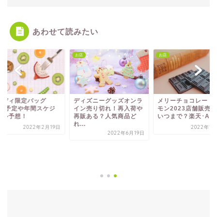
あわせて読みたい
お店
お店
ルディ限定バッグ
ディズニーグッズオンラ
メリーチョコレート
022予定や年間スケジ
イン売り切れ！再入荷や
モン2023店舗販売
ール予想！
再販ある？人気商品ど
いつまで？楽天･Am..
れ...
2022年2月19日
2022年12
2022年6月19日