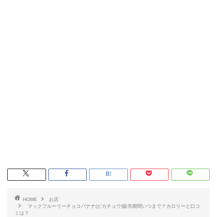
HOME
お店
マックフルーリーチョコバナナ(ピカチュウ)販売期間いつまで？カロリーと口コ
ミは？