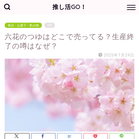
推し活GO！
食品・お菓子・飲み物
PR
六花のつゆはどこで売ってる？生産終
了の噂はなぜ？
2025年7月24日