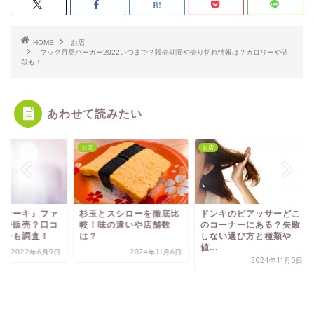
HOME
お店
マック月見バーガー2022いつまで？販売期間や売り切れ情報は？カロリーや値
段も！
あわせて読みたい
お店
お店
玉とスシローを徹底比
ドンキのピアッサーどこ
！味の違いや店舗数
のコーナーにある？失敗
？
しない選び方と種類や
値...
2024年11月6日
2024年11月5日
『生カヌレケーキ』
ミマいつまで販売？
ミやカロリーも調査
2022年6