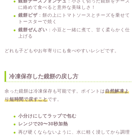
鏡餅チーズフォンデュ
：小さく切った鏡餅をチーズ
に絡めて食べると意外な美味しさ！
鏡餅ピザ
：餅の上にトマトソースとチーズを乗せて
トースターで焼く
鏡餅ぜんざい
：小豆と一緒に煮て、甘く柔らかく仕
上げる
どれも子どもやお年寄りにも食べやすいレシピです。
冷凍保存した鏡餅の戻し方
余った鏡餅は冷凍保存も可能です。ポイントは
自然解凍よ
り短時間で戻すこと
です。
小分けにしてラップで包む
レンジで20〜30秒加熱
再び硬くならないように、水に軽く浸してから調理