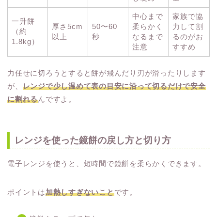
中心まで
家族で協
一升餅
厚さ5cm
50〜60
柔らかく
力して割
（約
以上
秒
なるまで
るのがお
1.8kg）
注意
すすめ
力任せに切ろうとすると餅が飛んだり刃が滑ったりします
が、
レンジで少し温めて表の目安に沿って切るだけで安全
に割れる
んですよ。
レンジを使った鏡餅の戻し方と切り方
電子レンジを使うと、短時間で鏡餅を柔らかくできます。
ポイントは
加熱しすぎないこと
です。