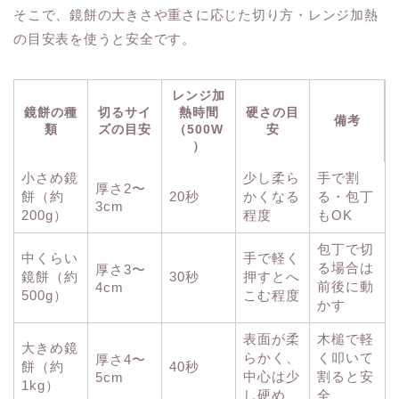
そこで、鏡餅の大きさや重さに応じた切り方・レンジ加熱
の目安表を使うと安全です。
レンジ加
鏡餅の種
切るサイ
熱時間
硬さの目
備考
類
ズの目安
（500W
安
）
小さめ鏡
少し柔ら
手で割
厚さ2〜
餅（約
20秒
かくなる
る・包丁
3cm
200g）
程度
もOK
包丁で切
中くらい
手で軽く
る場合は
厚さ3〜
鏡餅（約
30秒
押すとへ
前後に動
4cm
500g）
こむ程度
かす
表面が柔
木槌で軽
大きめ鏡
らかく、
く叩いて
厚さ4〜
餅（約
40秒
中心は少
割ると安
5cm
1kg）
し硬め
全