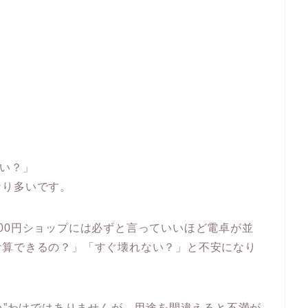
ない？」
なり多いです。
00円ショップには必ずと言っていいほど電卓が並
計算できるの？」「すぐ壊れない？」と不安になり
ない”わけではありませんが、用途を間違えると不満が