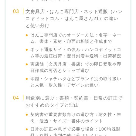
文房具店・はんこ専門店・ネット通販（ハン
コヤドットコム・はんこ屋さん21）の違い
と使い分け
はんこ専門店でのオーダー方法：名字・ネー
ム、書体・素材・印面の相談と作成まで
ネット通販サイトの強み：ハンコヤドットコ
ム等の最短出荷・翌日到着や送料・出荷状況
実店舗（文房具店・書店）での即日受取や即
日作成の可否とショップ選び
印鑑・シャチハタなどブランド別の取り扱い
と人気・耐久性・デザインの違い
用途別に選ぶ：書類・契約書・日常の訂正で
おすすめのタイプと理由
契約書や重要書類向けの選び方：耐久性・朱
肉・浸透・サイズ・書体のポイント
日常の訂正や急ぎで必要な場合：100均既製
品・丸型・小判の使い分けとメリット