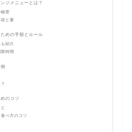
レンジメニューとは？
の秘密
内容と量
るための手順とルール
れも紹介
制限時間
敗例
は？
ためのコツ
こと
と食べ方のコツ