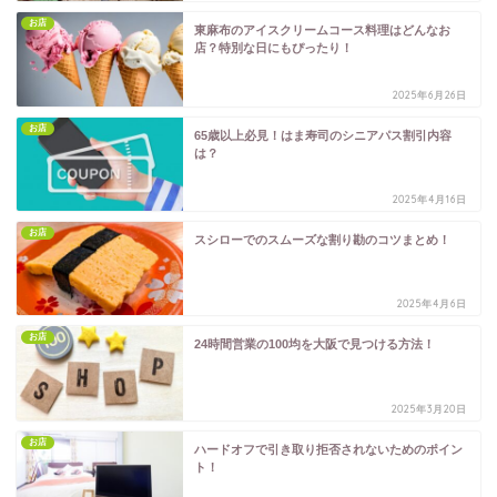
お店
東麻布のアイスクリームコース料理はどんなお
店？特別な日にもぴったり！
2025年6月26日
お店
65歳以上必見！はま寿司のシニアパス割引内容
は？
2025年4月16日
お店
スシローでのスムーズな割り勘のコツまとめ！
2025年4月6日
お店
24時間営業の100均を大阪で見つける方法！
2025年3月20日
お店
ハードオフで引き取り拒否されないためのポイン
ト！