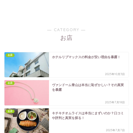
― CATEGORY ―
お店
お店
ホテルリブマックスの料金が安い理由を暴露！
2025年10月3日
お店
ヴァンドーム青山は本当に恥ずかしい？その真実
を暴露
2025年7月18日
お店
キチキチオムライスは本当にまずいのか？口コミ
や評判と真実を探る！
2025年7月7日