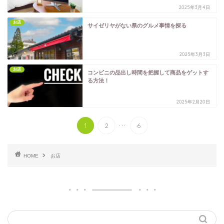
2025年3月4日
お店
サイゼリヤがない県のグルメ事情を探る
2025年3月3日
お店
コンビニの品出し時間を把握して商品をゲットす
る方法！
2025年2月20日
...
1
2
6
HOME
お店