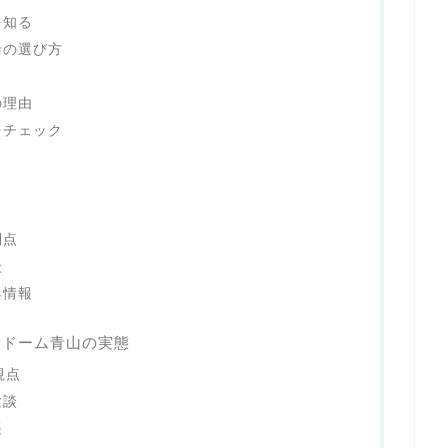
を知る
輪の選び方
の理由
をチェック
報
利点
談
典情報
ンドーム青山の実態
視点
験談
遷