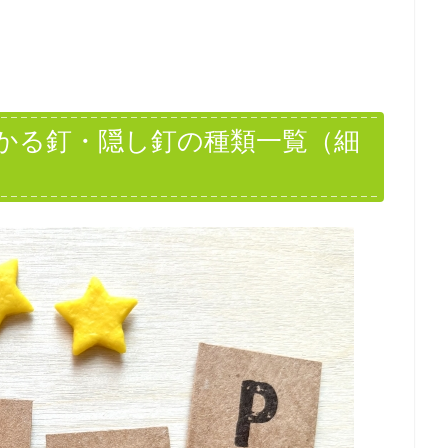
かる釘・隠し釘の種類一覧（細
）