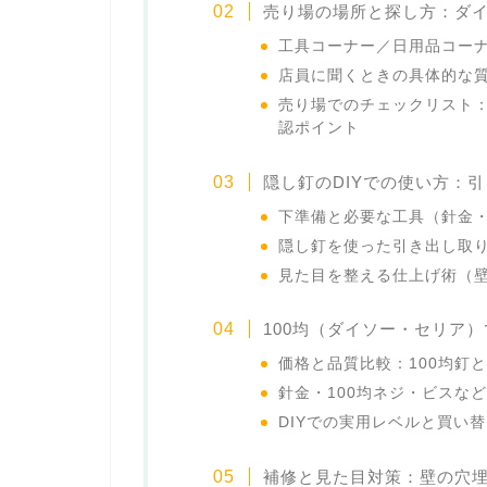
売り場の場所と探し方：ダ
工具コーナー／日用品コー
店員に聞くときの具体的な質
売り場でのチェックリスト
認ポイント
隠し釘のDIYでの使い方：
下準備と必要な工具（針金
隠し釘を使った引き出し取
見た目を整える仕上げ術（
100均（ダイソー・セリア
価格と品質比較：100均釘
針金・100均ネジ・ビスな
DIYでの実用レベルと買い
補修と見た目対策：壁の穴