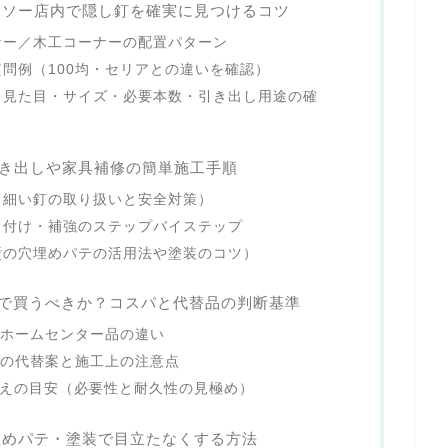
イソー店内で隠し釘を確実に見つけるコツ
ナー／木工コーナーの配置パターン
問例（100均・セリアとの違いを確認）
：見た目・サイズ・必要本数・引き出し用途の確
引き出しや家具補修の簡単施工手順
・細い釘の取り扱いと安全対策）
り付け・補強のステップバイステップ
壁の穴埋めパテの活用法や塗装のコツ）
）で買うべきか？コスパと代替品の判断基準
とホームセンター品の違い
どの代替案と施工上の注意点
替えの目安（必要性と耐久性の見極め）
埋めパテ・塗装で目立たなくする方法