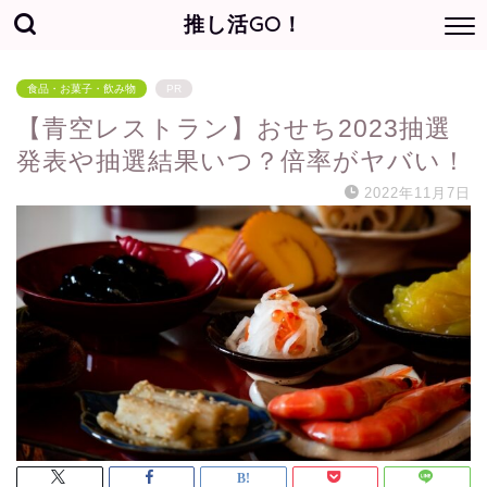
推し活GO！
食品・お菓子・飲み物
PR
【青空レストラン】おせち2023抽選
発表や抽選結果いつ？倍率がヤバい！
2022年11月7日