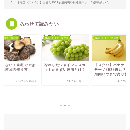
【青空レストラン】おせち2023抽選発表や抽選結果いつ？倍率がヤバい！
あわせて読みたい
・お菓子・飲み物
食品・お菓子・飲み物
食品・お菓子・飲み物
凍したシャインマスカ
【スタバ】バナナフラペ
トがまずい理由とは？
チーノ2022復活？販売
期間いつまで売り切れ...
2025年6月8日
2022年4月1日
失敗しない！自宅で
る干し椎茸の作り方
2025年9