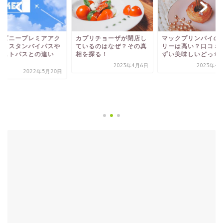
プリチョーザが閉店し
マックプリンパイのカロ
いるのはなぜ？その真
リーは高い？口コミはま
を探る！
ずい美味しいどっち？
2023年4月6日
2023年4月21日
ディズニープレミア
セス｜スタンバイパ
ファストパスとの違
は...
2022年5月