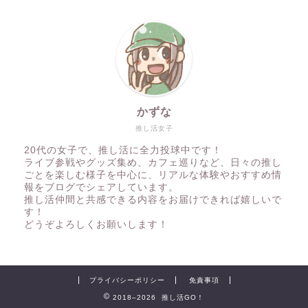
かずな
推し活女子
20代の女子で、推し活に全力投球中です！
ライブ参戦やグッズ集め、カフェ巡りなど、日々の推し
ごとを楽しむ様子を中心に、リアルな体験やおすすめ情
報をブログでシェアしています。
推し活仲間と共感できる内容をお届けできれば嬉しいで
す！
どうぞよろしくお願いします！
プライバシーポリシー
免責事項
2018–2026 推し活GO！