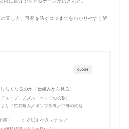
以内に自分で直せるケースがほとんど。
別の直し方、再発を防ぐコツまでをわかりやすく解
CLOSE
射しなくなるのか（仕組みから見る）
・チューブ・ノズル・ヘッドの役割）
詰まり／空気噛み／ポンプ故障／中身の問題
手順）——すぐ試すべきステップ