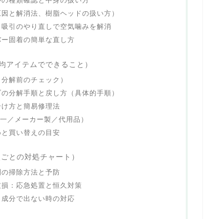
ルの種類確認と中身の扱い方
原因と解消法、樹脂ヘッドの扱い方）
・吸引のやり直しで空気噛みを解消
バー固着の簡単な直し方
0均アイテムでできること）
（分解前のチェック）
ブの分解手順と戻し方（具体的手順）
分け方と簡易修理法
均一／メーカー製／代用品）
めと買い替えの目安
状ごとの対処チャート）
別の掃除方法と予防
破損：応急処置と恒久対策
・成分で出ない時の対応