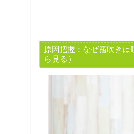
原因把握：なぜ霧吹きは
ら見る）