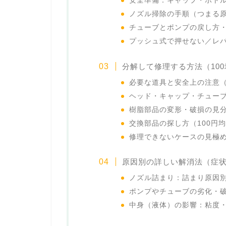
安全準備：キャップ・ボト
ノズル掃除の手順（つまる
チューブとポンプの戻し方
プッシュ式で押せない／レ
分解して修理する方法（10
必要な道具と安全上の注意
ヘッド・キャップ・チュー
樹脂部品の変形・破損の見
交換部品の探し方（100円
修理できないケースの見極
原因別の詳しい解消法（症
ノズル詰まり：詰まり原因
ポンプやチューブの劣化・
中身（液体）の影響：粘度