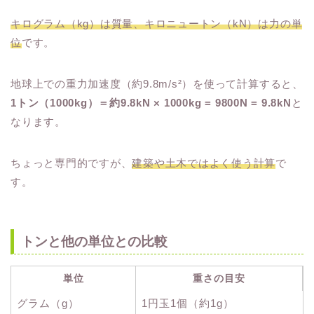
キログラム（kg）は質量、キロニュートン（kN）は力の単
位
です。
地球上での重力加速度（約9.8m/s²）を使って計算すると、
1トン（1000kg）＝約9.8kN × 1000kg = 9800N = 9.8kN
と
なります。
ちょっと専門的ですが、
建築や土木ではよく使う計算
で
す。
トンと他の単位との比較
単位
重さの目安
グラム（g）
1円玉1個（約1g）