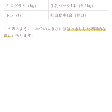
キログラム（kg）
牛乳パック1本（約1kg）
トン（t）
軽自動車1台（約1t）
この表のように、単位の大きさには
はっきりした段階的な
違い
があります。