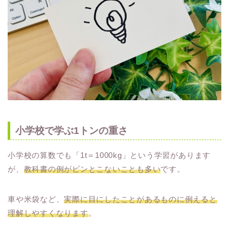
小学校で学ぶ1トンの重さ
小学校の算数でも「1t＝1000kg」という学習があります
が、
教科書の例がピンとこないことも多い
です。
車や米袋など、
実際に目にしたことがあるものに例えると
理解しやすくなります
。