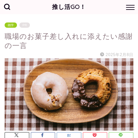
推し活GO！
雑学
PR
職場のお菓子差し入れに添えたい感謝
の一言
2025年2月8日