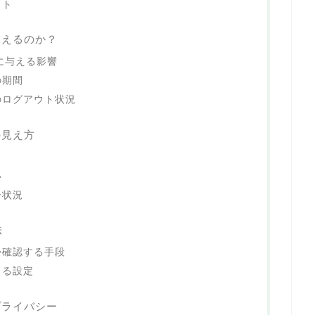
ット
見えるのか？
手に与える影響
の期間
のログアウト状況
の見え方
い
ー状況
法
か確認する手段
きる設定
プライバシー