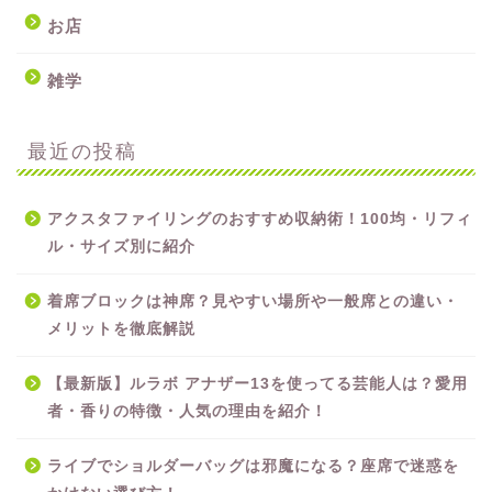
お店
雑学
最近の投稿
アクスタファイリングのおすすめ収納術！100均・リフィ
ル・サイズ別に紹介
着席ブロックは神席？見やすい場所や一般席との違い・
メリットを徹底解説
【最新版】ルラボ アナザー13を使ってる芸能人は？愛用
者・香りの特徴・人気の理由を紹介！
ライブでショルダーバッグは邪魔になる？座席で迷惑を