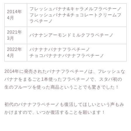
フレッシュバナナ&キャラメルフラペチーノ
2014年
フレッシュバナナ&チョコレートクリームフ
4月
ラペチーノ
2021年
バナナンアーモンドミルクフラペチーノ
3月
2022年
バナナナバナナフラペチーノ
4月
チョコバナナナバナナフラペチーノ
2014年に発売されたバナナフラペチーノは、フレッシュな
バナナをまるごと1本使ったフラペチーノで、スタバ初の
生のフルーツを使った商品ということでも驚きでした！
初代のバナナフラペチーノも復活してほしいという声もみ
かけますので、いつか復活することを願います！