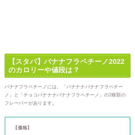
【スタバ】バナナフラペチーノ2022
のカロリーや値段は？
バナナフラペチーノには、「バナナナバナナフラペチー
ノ」と「チョコバナナナバナナフラペチーノ」の2種類の
フレーバーがあります。
【価格】