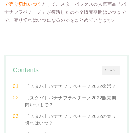
で売り切れいつ？
として、スターバックスの人気商品「バ
ナナフラペチーノ」が復活したのか？販売期間はいつまで
で、売り切れはいつになるのかをまとめていきます♪
Contents
CLOSE
【スタバ】バナナフラペチーノ2022復活？
【スタバ】バナナフラペチーノ2022販売期
間いつまで？
【スタバ】バナナフラペチーノ2022の売り
切れはいつ？