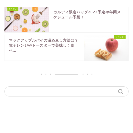
カルディ限定バッグ2022予定や年間ス
ケジュール予想！
マックアップルパイの温め直し方法は？
電子レンジやトースターで美味しく食
べ...