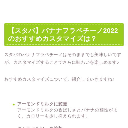
【スタバ】バナナフラペチーノ2022
のおすすめカスタマイズは？
スタバのバナナフラペチーノはそのままでも美味しいです
が、カスタマイズすることでさらに味わいを楽しめます♪
おすすめカスタマイズについて、紹介していきますね♪
アーモンドミルクに変更
アーモンドミルクの香ばしさとバナナの相性がよ
く、カロリーも少し抑えられます。