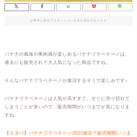
記事内に商品プロモーションを含む場合があります
バナナの風味や果肉感が楽しめるバナナフラペチーノは、
過去にも販売されて大人気になった商品ですね。
そんなバナナフラペチーノが復活するそうで楽しみです♪
バナナフラペチーノは人気が高すぎて、すぐに売り切れて
しまうことが多いので、販売期間がいつまでか気になりま
すね。
【スタバ】バナナフラペチーノ2022復活？販売期間いつま