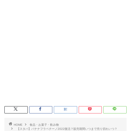
HOME
食品・お菓子・飲み物
【スタバ】バナナフラペチーノ2022復活？販売期間いつまで売り切れいつ？