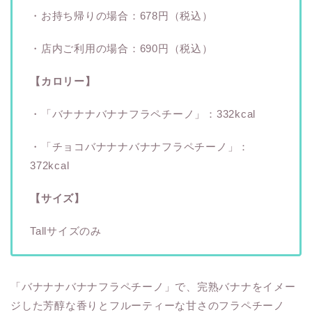
・お持ち帰りの場合：678円（税込）
・店内ご利用の場合：690円（税込）
【カロリー】
・「バナナナバナナフラペチーノ」：332kcal
・「チョコバナナナバナナフラペチーノ」：
372kcal
【サイズ】
Tallサイズのみ
「バナナナバナナフラペチーノ」で、完熟バナナをイメー
ジした芳醇な香りとフルーティーな甘さのフラペチーノ