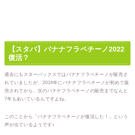
【スタバ】バナナフラペチーノ2022
復活？
過去にもスターバックスではバナナフラペチーノが販売さ
れていましたが、2014年にバナナフラペチーノが初めて販
売されてから、次のバナナフラペチーノの販売までなんと
7年もあいているんですよね。
このことから「バナナフラペチーノが復活した！」という
声が出ているようです♪