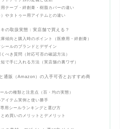
療用テープ・絆創膏・樹脂カバーの違い
ー）やタトゥー用アイテムとの違い
ンキの取扱実態：実店舗で買える？
在庫傾向と購入時のポイント（医療用・絆創膏）
すシールのブランドとデザイン
聞くべき質問（対応可否の確認方法）
最短で手に入れる方法（実店舗の裏ワザ）
と通販（Amazon）の入手可否とおすすめ商
シールの種類と注意点（百・均の実態）
めアイテム実例と使い勝手
高い専用シールランキングと選び方
まとめ買いのメリットとデメリット