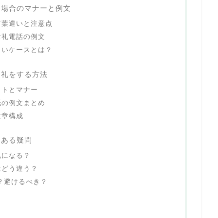
る場合のマナーと例文
言葉遣いと注意点
お礼電話の例文
よいケースとは？
お礼をする方法
ットとマナー
紙の例文まとめ
文章構成
くある疑問
礼になる？
はどう違う？
り？避けるべき？