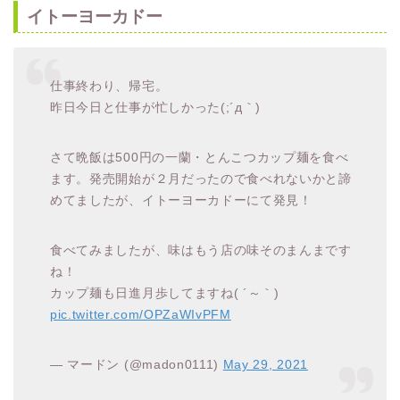
イトーヨーカドー
仕事終わり、帰宅。
昨日今日と仕事が忙しかった(;´д｀)
さて晩飯は500円の一蘭・とんこつカップ麺を食べ
ます。発売開始が２月だったので食べれないかと諦
めてましたが、イトーヨーカドーにて発見！
食べてみましたが、味はもう店の味そのまんまです
ね！
カップ麺も日進月歩してますね( ´～｀)
pic.twitter.com/OPZaWIvPFM
— マードン (@madon0111)
May 29, 2021