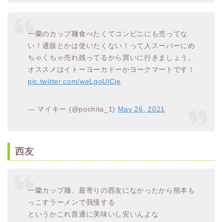
一蘭のカップ麺食べたくてコンビニにも売ってな
い！通販とかは使いたくない！って人スーパーにめ
ちゃくちゃ売れ残ってるから買いに行きましょう。
オススメはイトーヨーカドーかヨークマートです！
pic.twitter.com/weLgoUlCje
— マイキー (@pochita_1)
May 26, 2021
西友
一蘭カップ麺、最寄りの西友になかったから熊本も
っこすラーメンで我慢する
というかこれ普通に美味いし安いんよな