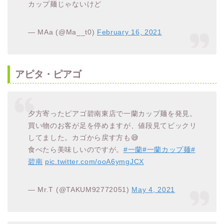
カップ麺じゃないけど
— MAa (@Ma__t0)
February 16, 2021
アピタ・ピアゴ
夕方寄ったピアゴ碧南東店で一蘭カップ麺を発見。
買い物のお客が足を停めますが、値段見てビックリ
してました。カゴから戻す方も😅
食べたら美味しいのですが。
#一蘭
#一蘭カップ麺
#
碧南
pic.twitter.com/ooA6ymgJCX
— Mr.T (@TAKUM92772051)
May 4, 2021