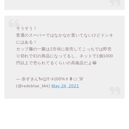
そうそう！
普通のスーパーではなかなか置いてないけどドンキ
にはある！
カップ麺の一蘭は2月頃に発売してこっちでは即売
り切れで幻の商品になってるし、ネットで1個1000
円以上で売られてるくらいの高級品だよ😂
— 赤ずきん🐑🐺ｳｰﾙ100%🍷🍍🍊¨̮🐻
(@redxblue_kkk)
May 24, 2021