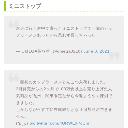
ミニストップ
お寺に行く途中で寄ったミニストップで一蘭のカッ
プラーメンあったから思わず買っちゃった
— OMEGA🍜🦄💜 (@omega0210)
June 3, 2021
一蘭初のカップラーメンとんこつ入荷しました。
2月発売からの2ヶ月で100万食以上を売り上げた人
気商品が九州、関東限定ながら今週ようやく陳列で
きました。
しかしながらすでに在庫限りとなり追加発注できま
せん。
(*μ_μ)
pic.twitter.com/4URWE9PqUm