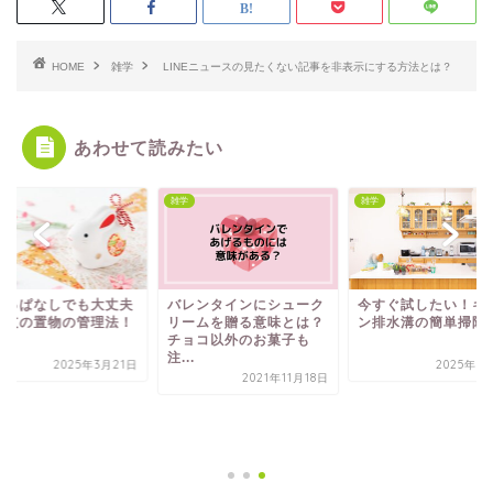
HOME
雑学
LINEニュースの見たくない記事を非表示にする方法とは？
あわせて読みたい
雑学
雑学
レンタインにシューク
今すぐ試したい！キッチ
ームを贈る意味とは？
ン排水溝の簡単掃除法
ョコ以外のお菓子も
.
2025年7月14日
2021年11月18日
出しっぱなしでも大
な干支の置物の管理
2025年3