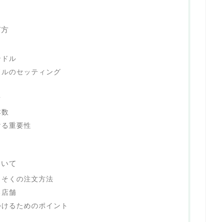
び方
ンドル
ドルのセッティング
事
本数
ける重要性
ついて
うそくの注文方法
る店舗
つけるためのポイント