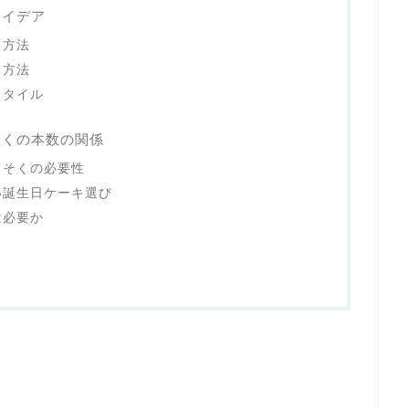
アイデア
出方法
る方法
スタイル
そくの本数の関係
うそくの必要性
い誕生日ケーキ選び
は必要か