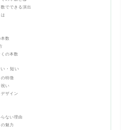
本数でできる演出
とは
の本数
方
そくの本数
長い・短い
くの特徴
お祝い
キデザイン
いらない理由
キの魅力