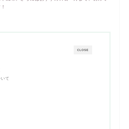
す！
CLOSE
徴
ついて
？