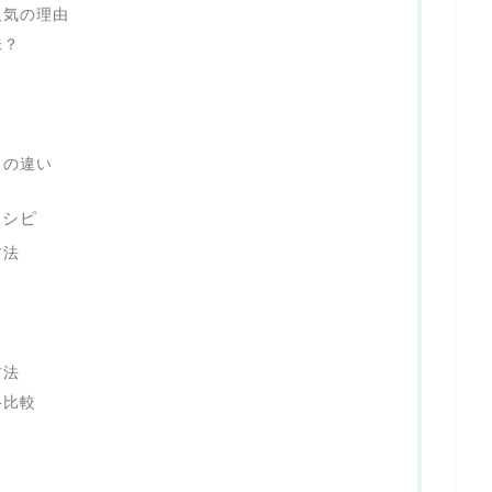
人気の理由
味？
？
りの違い
レシピ
方法
方法
格比較