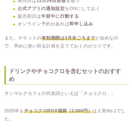
発売日は
12月26日前後
を狙う
公式アプリの通知設定
をONにしておく
販売初日は
午前中に行動する
オンライン予約があれば
即申し込み
また、チケットの
有効期限は3月末ごろまで
と短めなの
で、早めに使い切る計画を立てておくのがコツです。
ドリンクやチョコクロを含むセットのおすす
め
サンマルクカフェの代名詞といえば「チョコクロ」。
2025年も
チョコクロBOX福袋（2,000円）
は人気No.1でし
た。