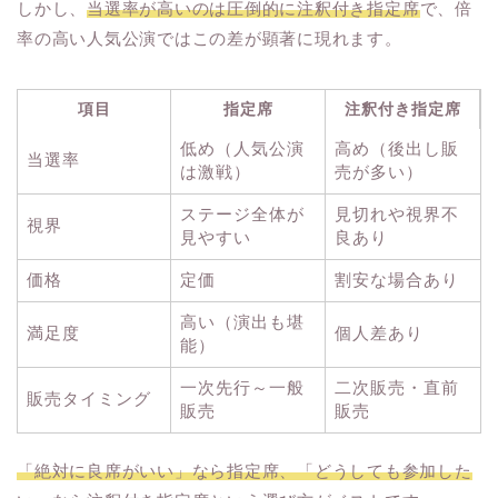
しかし、
当選率が高いのは圧倒的に注釈付き指定席
で、倍
率の高い人気公演ではこの差が顕著に現れます。
項目
指定席
注釈付き指定席
低め（人気公演
高め（後出し販
当選率
は激戦）
売が多い）
ステージ全体が
見切れや視界不
視界
見やすい
良あり
価格
定価
割安な場合あり
高い（演出も堪
満足度
個人差あり
能）
一次先行～一般
二次販売・直前
販売タイミング
販売
販売
「絶対に良席がいい」なら指定席、「どうしても参加した