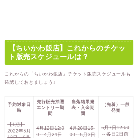
【ちいかわ飯店】これからのチケッ
ト版売スケジュールは？
これからの『ちいかわ飯店』チケット版売スケジュールも
確認しておきましょう♪
先行販売抽選
当落結果発
予約対象日
（先着）一般
エントリー期
表・入金期
時
発売
間
間
【1期】
5月7日12:00
4月12日12:0
4月28日15:
2022年5月
～各日2日前
0～4月24日
00～5月3日
13日～6月