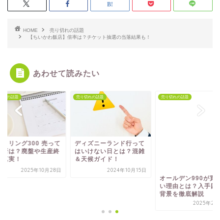
HOME
売り切れの話題
【ちいかわ飯店】倍率は？チケット抽選の当落結果も！
あわせて読みたい
切れの話題
売り切れの話題
売り切れの話題
ットリング300 売って
ディズニーランド行って
オールデン990が買
場所は？廃盤や生産終
はいけない日とは？混雑
い理由とは？入手困
の真実！
＆天候ガイド！
背景を徹底解説
2025年10月28日
2024年10月15日
2025年2月