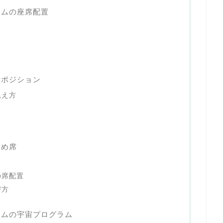
ウムの座席配置
トポジション
見え方
すめ席
の席配置
び方
ウムの宇宙プログラム