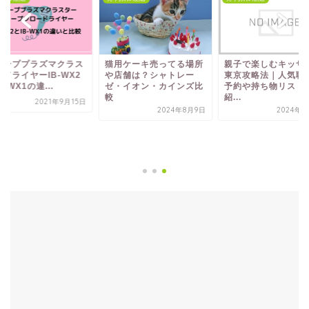
ャーププラズマクラス
猫用ケーキ売ってる場所
親子で楽しむキッザ
ドライヤーIB-WX2
や店舗は？シャトレー
東京攻略法｜人気職
B-WX1の違...
ゼ・イオン・カインズ比
予約や持ち物リスト
較
紹...
2021年9月15日
2024年8月9日
2024年8