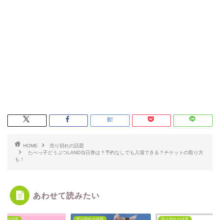
HOME
売り切れの話題
たべっ子どうぶつLAND当日券は？予約なしでも入場できる？チケットの取り方
も！
あわせて読みたい
切れの話題
売り切れの話題
売り切れの話題