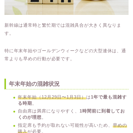
新幹線は通常時と繁忙期では混雑具合が大きく異なりま
す。
特に年末年始やゴールデンウィークなどの大型連休は、通
常よりも早めの行動が必要です。
年末年始の混雑状況
年末年始（12月29日〜1月3日）
は
1年で最も混雑す
る時期
。
自由席は満席になりやすく、
1時間前に到着してお
くのが理想
。
指定席も予約が取れない可能性が高いため、
早めの
購入
が必要。