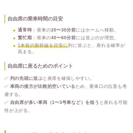
自由席の乗車時間の目安
通常時
：発車の
20〜30分前
にはホームへ移動。
繁忙期
：発車の
40〜60分前
には並ぶのが理想。
1本前の新幹線を目安に
列に並ぶと、座れる確率が
高まる。
自由席に座るためのポイント
✅
列の先頭に並ぶ
と座席を確保しやすい。
✅
車両の後方が比較的空いている
ため、乗車口の位置も考
慮する。
✅
自由席が多い車両（1〜3号車など）を狙う
と座れる可能
性が上がる。