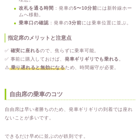
改札を通る時間
：発車の
5〜10分前
には新幹線ホー
ムへ移動。
乗車口の確認
：発車の
3分前
には乗車位置に並ぶ。
指定席のメリットと注意点
✅
確実に座れる
ので、焦らずに乗車可能。
✅ 事前に購入しておけば、
発車ギリギリでも乗れる
。
⚠️
乗り遅れると無効になる
ため、時間厳守が必要。
自由席の乗車のコツ
自由席は早い者勝ちのため、発車ギリギリの到着では座れ
ないことが多いです。
できるだけ早めに並ぶのが鉄則です。