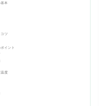
の基本
？
とコツ
のポイント
方
法
と温度
夫