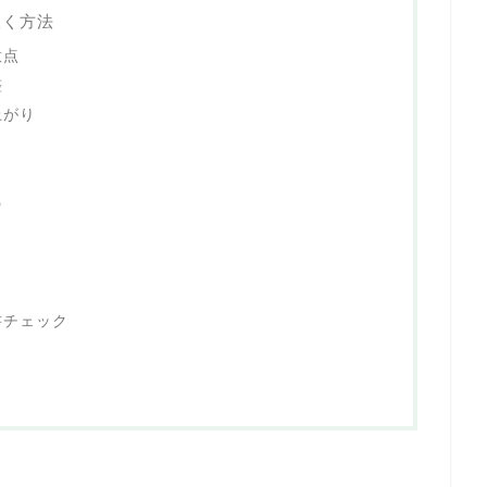
炊く方法
意点
整
上がり
識
書チェック