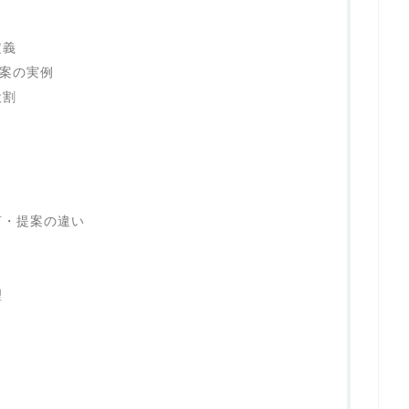
定義
提案の実例
役割
言・提案の違い
理