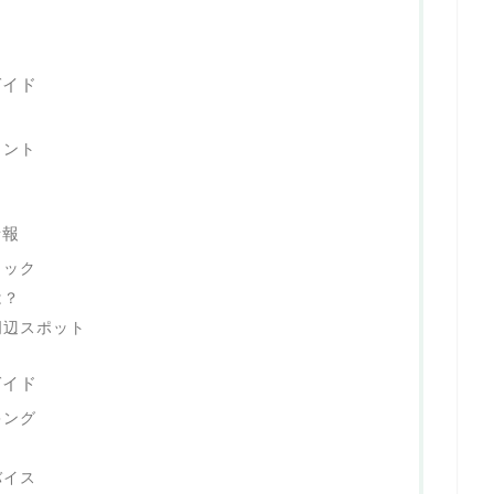
ガイド
ヒント
情報
ェック
は？
周辺スポット
ガイド
キング
バイス