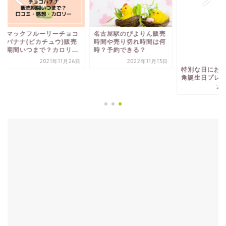
ックフルーリーチョコ
名古屋駅のぴよりん販売
特別な日におすすめ
ナナ(ピカチュウ)販売
時間や売り切れ時間は何
角誕生日プレートの
間いつまで？カロリ...
時？予約できる？
2021年11月26日
2022年11月13日
2025年1