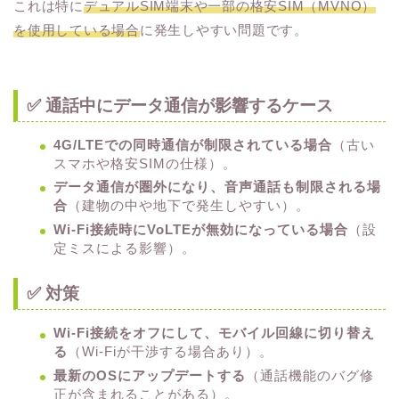
これは特に
デュアルSIM端末や一部の格安SIM（MVNO）
を使用している場合
に発生しやすい問題です。
✅ 通話中にデータ通信が影響するケース
4G/LTEでの同時通信が制限されている場合
（古い
スマホや格安SIMの仕様）。
データ通信が圏外になり、音声通話も制限される場
合
（建物の中や地下で発生しやすい）。
Wi-Fi接続時にVoLTEが無効になっている場合
（設
定ミスによる影響）。
✅ 対策
Wi-Fi接続をオフにして、モバイル回線に切り替え
る
（Wi-Fiが干渉する場合あり）。
最新のOSにアップデートする
（通話機能のバグ修
正が含まれることがある）。