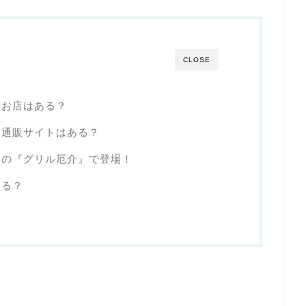
CLOSE
るお店はある？
る通販サイトはある？
ュの『グリル厄介』で登場！
する？