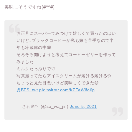
美味しそうですね(#^^#)
お正月にスーパーでみつけて嬉しくて買ったのはい
いけど､ブラックコーヒーが私も娘も苦手なので半
年も冷蔵庫の中😅
そろそろ開けようと考えてコーヒーゼリーを作って
みました
ミルクたっぷりで♡
写真撮ってたらアイスクリームが溶ける溶ける💦
ちょっと見た目悪いけど美味しくできた😊
@BTS_twt
pic.twitter.com/kZFaWifo6p
— さわ🌼*･ (@sa_wa_jin)
June 5, 2021