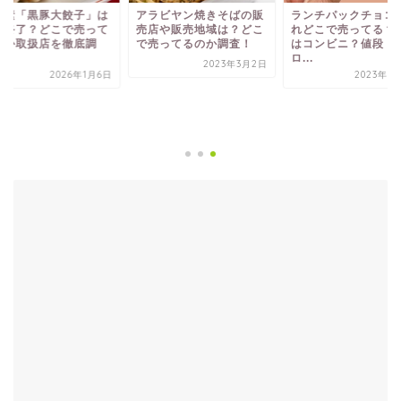
の素「黒豚大餃子」は
アラビヤン焼きそばの販
ランチパックチョコ
造終了？どこで売って
売店や販売地域は？どこ
れどこで売ってる？
のか取扱店を徹底調
で売ってるのか調査！
はコンビニ？値段・
.
ロ...
2023年3月2日
2026年1月6日
2023年1