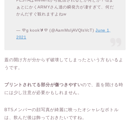
FESTAはWeversから配信されるとか何とか？🤔ま
ぁとにかくARMYさん達の瞬発力が凄すぎて、何だ
かんだすぐ観れますよねw
— 💜g kook🔰💜 (@AamMsIjAVQlsVcT)
June 1,
2021
蓋の開け方が分からず破壊してしまったという方もいるよ
うです。
プリントされてる部分が傷つきやすい
ので、蓋を開ける時
には少し注意が必要かもしれません。
BTSメンバーの顔写真が綺麗に映ったオシャレなボトル
は、飲んだ後は飾っておきたいですね。