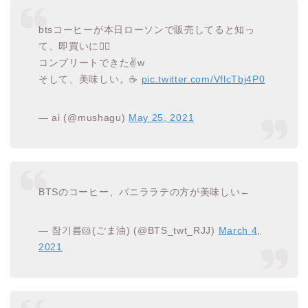
btsコーヒーが本日ローソンで販売してると知っ
て、即買いに🏃‍♀️
コンプリートできた✌️w
そして、美味しい。☕️
pic.twitter.com/VflcTbj4P0
— ai (@mushagu)
May 25, 2021
BTSのコーヒー、バニララテの方が美味しい←
— 참기름🐹(ごま油) (@BTS_twt_RJJ)
March 4,
2021