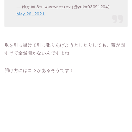
— ゆか⋈ 8ᴛʜ ᴀɴɴɪᴠᴇʀsᴀʀʏ (@yuka03091204)
May 26, 2021
爪を引っ掛けて引っ張りあげようとしたりしても、蓋が固
すぎて全然開かないんですよね。
開け方にはコツがあるそうです！