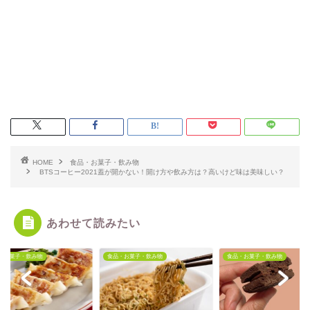
HOME
食品・お菓子・飲み物
BTSコーヒー2021蓋が開かない！開け方や飲み方は？高いけど味は美味しい？
あわせて読みたい
・お菓子・飲み物
食品・お菓子・飲み物
食品・お菓子・飲み物