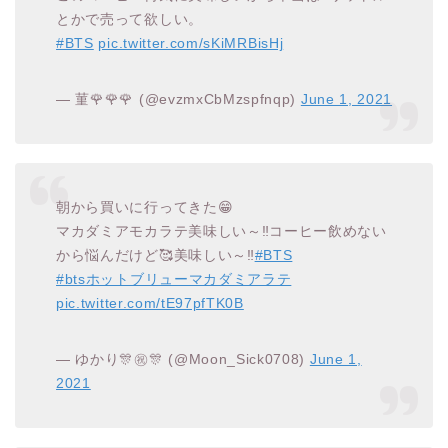
とかで売って欲しい。
#BTS
pic.twitter.com/sKiMRBisHj
— 菫🌹🌹🌹 (@evzmxCbMzspfnqp)
June 1, 2021
朝から買いに行ってきた😁
マカダミアモカラテ美味しい～‼️コーヒー飲めない
から悩んだけど🥰美味しい～‼️
#BTS
#btsホットブリューマカダミアラテ
pic.twitter.com/tE97pfTK0B
— ゆかり🎊㊗🎊 (@Moon_Sick0708)
June 1,
2021