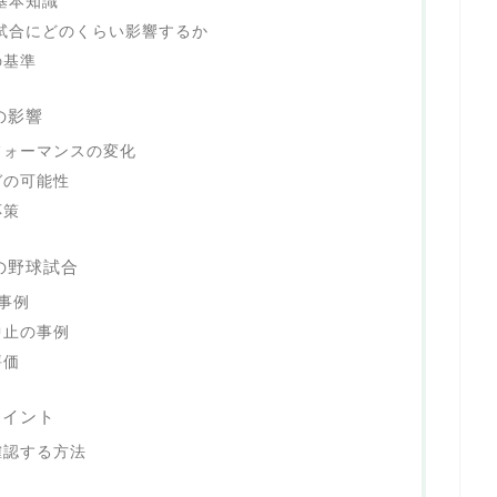
基本知識
試合にどのくらい影響するか
の基準
の影響
フォーマンスの変化
ガの可能性
応策
の野球試合
事例
中止の事例
評価
ポイント
確認する方法