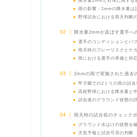
降水量2mmと野球に関する
雨の影響：2mmの降水量は
野球試合における雨天判断
降水量2mmが及ぼす選手へ
選手のコンディションとパ
雨天時のプレーリスクとケ
雨における選手の準備と対
2mmの雨で実施された過去
甲子園での2ミリの雨の試合
高校野球における降水量と
試合後のグラウンド状態の
雨天時の試合前のチェック
グラウンド水はけの状態を
天気予報と試合可否の判断