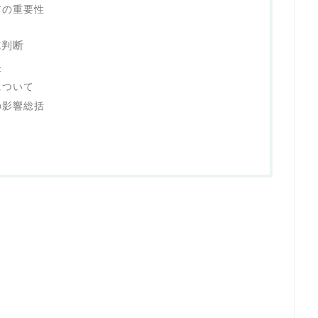
アの重要性
施判断
任
について
の影響総括