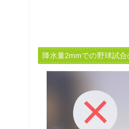
降水量2mmでの野球試合