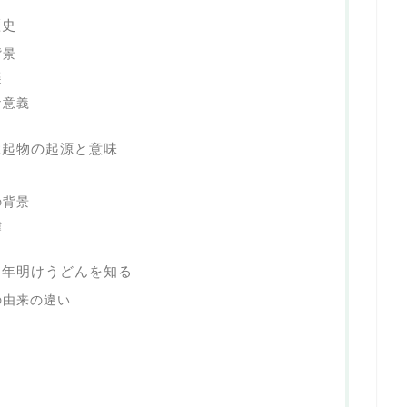
歴史
背景
遷
な意義
縁起物の起源と意味
の背景
緯
？年明けうどんを知る
の由来の違い