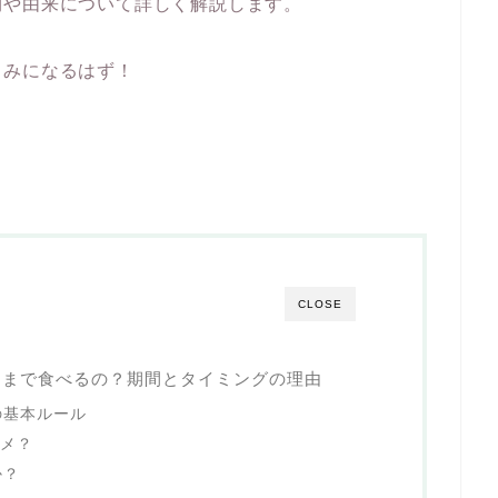
期や由来について詳しく解説します。
しみになるはず！
CLOSE
つまで食べるの？期間とタイミングの理由
の基本ルール
ダメ？
か？