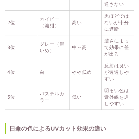
通さない
黒ほどでは
ネイビー
2位
高い
ないが十分
（濃紺）
に遮断
濃さによっ
グレー（濃
3位
中～高
て効果に差
いめ）
が出る
反射は良い
4位
白
やや低め
が透過しや
すい
明るい色は
パステルカ
5位
低い
紫外線を通
ラー
しやすい
日傘の色によるUVカット効果の違い