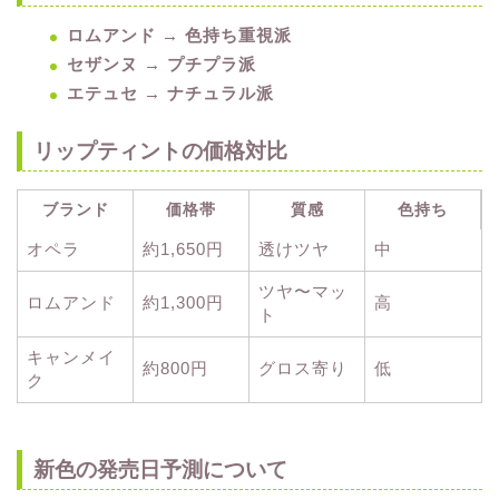
ロムアンド → 色持ち重視派
セザンヌ → プチプラ派
エテュセ → ナチュラル派
リップティントの価格対比
ブランド
価格帯
質感
色持ち
オペラ
約1,650円
透けツヤ
中
ツヤ〜マッ
ロムアンド
約1,300円
高
ト
キャンメイ
約800円
グロス寄り
低
ク
新色の発売日予測について