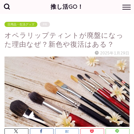
推し活GO！
日用品・生活グッズ
PR
オペラリップティントが廃盤になっ
た理由なぜ？新色や復活はある？
2025年1月29日