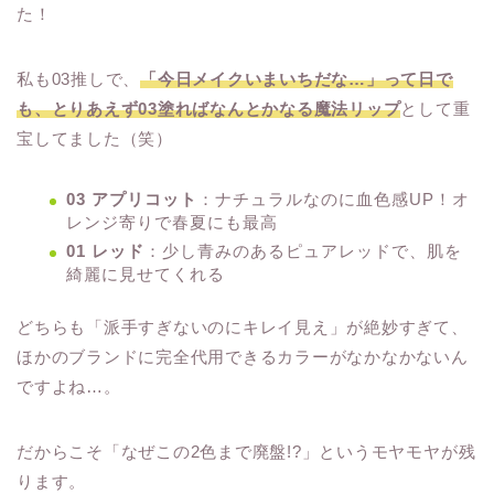
た！
私も03推しで、
「今日メイクいまいちだな…」って日で
も、とりあえず03塗ればなんとかなる魔法リップ
として重
宝してました（笑）
03 アプリコット
：ナチュラルなのに血色感UP！オ
レンジ寄りで春夏にも最高
01 レッド
：少し青みのあるピュアレッドで、肌を
綺麗に見せてくれる
どちらも「派手すぎないのにキレイ見え」が絶妙すぎて、
ほかのブランドに完全代用できるカラーがなかなかないん
ですよね…。
だからこそ「なぜこの2色まで廃盤!?」というモヤモヤが残
ります。