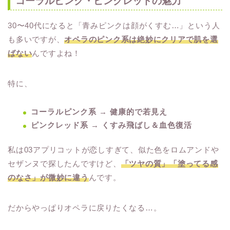
コーラルピンク・ピンクレッドの魅力
30〜40代になると「青みピンクは顔がくすむ…」という人
も多いですが、
オペラのピンク系は絶妙にクリアで肌を選
ばない
んですよね！
特に、
コーラルピンク系 → 健康的で若見え
ピンクレッド系 → くすみ飛ばし＆血色復活
私は03アプリコットが恋しすぎて、似た色をロムアンドや
セザンヌで探したんですけど、
「ツヤの質」「塗ってる感
のなさ」が微妙に違う
んです。
だからやっぱりオペラに戻りたくなる…。