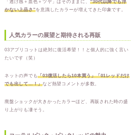
「透け感＋血色＋ツヤ」はそのままに、
“30代以降でも浮
かない上品さ”
を意識したカラーが増えてきた印象です。
人気カラーの展望と期待される再販
03アプリコットは絶対に復活希望！！と個人的に強く言い
たいです（笑）
ネットの声でも
「03復活したら10本買う」「01レッドだけ
でも出して…！」
など熱望コメントが多数。
廃盤ショックが大きかったカラーほど、再販された時の盛
り上がりも凄そう。